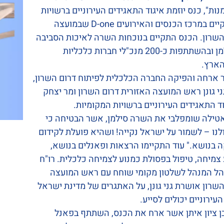
ת", כנס יוזמת איגוד התאגידים העירוניים ברשויות
המקומיות, התקיים במרכז הכנסים והאירועים D-one שבמועצה
השרון. הכנס התקיים בנוכחות השרה לאיכות הסביבה
הגב' עידית סילמן ובהשתתפות כ-200 מנכ"לי חברות כלכליות
הארץ.
ארחה והפיקה החברה הכלכלית לפיתוח דרום השרון,
י גונן ראש המועצה האזורית דרום השרון ומר יצחק
וד התאגידים העירוניים ברשויות המקומיות.
אטילה שומפלבי את השרה סילמן, אשר הבטיחה כי
נו – לשמור על ישראל נקייה! ושהיא פועלת לקידום
 בנושא." עוד התקיימו הרצאות ופאנלים בנושא,
צמיחה, טיפול בפסולת כמנוע לצמיחה כלכלית. רו"ח
נהל המנהל לשלטון מקומי שוחח עם ראש המועצה
השרון אושרת גני גונן, על האתגרים של מדינת ישראל
עירוניים יכולים לסייע.
ן ציון איתן אשר ארח את הכנס, השתתף בפאנל