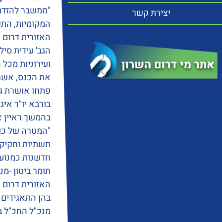
"ממשבר להזדמנו
יצירת קשר
האזורית דרום 
ועירוניות מכל 
את הכנס, אשר 
פתחו אושרת גנ
בורבא יו"ר איג
בהמשך ראיין 
"המטרה של כול
תשתיות וחקיקה
חדשנות כמנוע 
תומר ביטון -מ
האזורית דרום 
בהן התאגידים ה
מנכ"ל החכ"ל ב