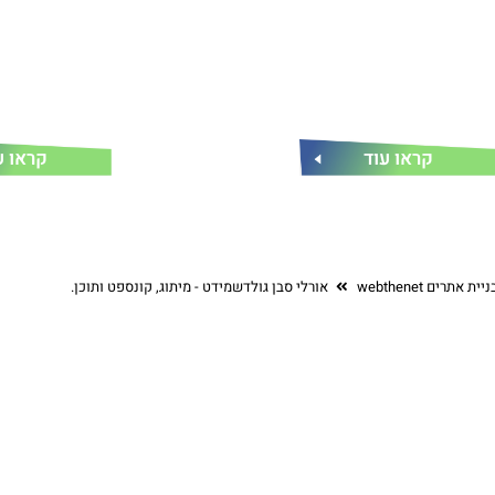
קראו עוד
קראו ע
ת אתרים webthenet
אורלי סבן גולדשמידט - מיתוג, קונספט ותוכן.