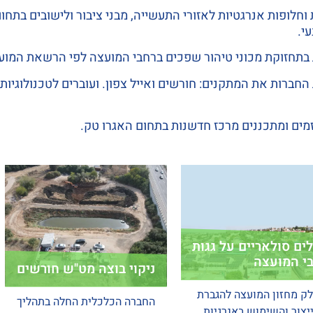
וחלופות אנרגטיות לאזורי התעשייה, מבני ציבור ולישובים בתחו
י.
בתחזוקת מכוני טיהור שפכים ברחבי המועצה לפי הרשאת המוע
החברות את המתקנים: חורשים ואייל צפון. ועוברים לטכנולוגיות
וזמים ומתכננים מרכז חדשנות בתחום האגרו טק.
הת
במ
הש
ולאריים על גגות
ה
ועצה
ה
ניקוי בוצה מט"ש חורשים
מע
ון המועצה להגברת
החברה הכלכלית החלה בתהליך
והשימוש באנרגיות