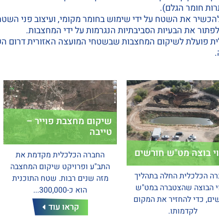
רות חומר הגלם).
הכשיר את השטח על ידי שימוש בחומר מקומי, ועיצוב פני השטח 
 לפתור את הבעיות הסביבתיות הנגרמות על ידי המחצבות.
 פועלת לשיקום המחצבות שבשטחי המועצה האזורית דרום השרו
.
שיקום מחצבת פוייר –
טייבה
וי בוצה מט"ש חורשים
החברה הכלכלית מקדמת את
התב"ע ופרויקט שיקום המחצבה
ה הכלכלית החלה בתהליך
מזה שנים רבות. שטח התוכנית
י הבוצה שהצטברה במט"ש
הוא כ-300,000...
ים, כדי להחזיר את המקום
קראו עוד
לקדמותו.