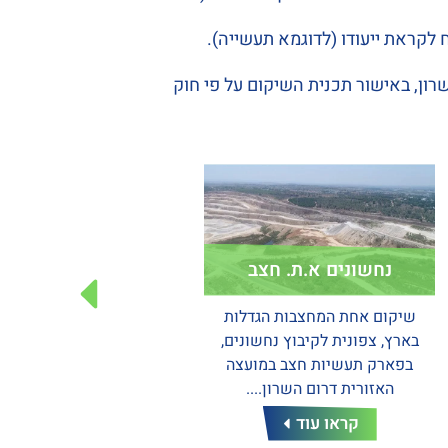
לקראת ייעודו (לדוגמא תעשייה).
ן, באישור תכנית השיקום על פי חוק
נחשונים א.ת. חצב
שיקום מחצבת ראש ע
שיקום אחת המחצבות הגדלות
מחצבת ראש עמיר נמצא
בארץ, צפונית לקיבוץ נחשונים,
דרומית לישוב צור נתן. שי
בפארק תעשיות חצב במועצה
המחצבה בתוכנית מחוזית 
האזורית דרום השרון....
101/ 5....
קראו עוד
קראו עוד